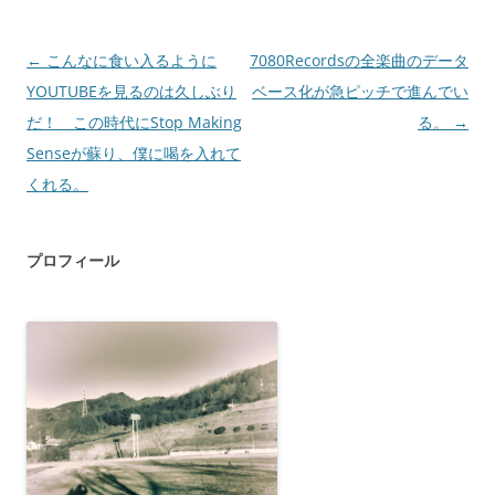
投
←
こんなに食い入るように
7080Recordsの全楽曲のデータ
稿
YOUTUBEを見るのは久しぶり
ベース化が急ピッチで進んでい
ナ
だ！ この時代にStop Making
る。
→
ビ
Senseが蘇り、僕に喝を入れて
ゲ
くれる。
ー
シ
プロフィール
ョ
ン