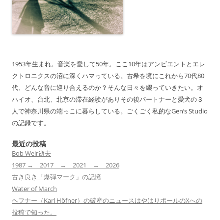
1953年生まれ。音楽を愛して50年。ここ10年はアンビエントとエレ
クトロニクスの沼に深くハマっている。古希を境にこれから70代80
代、どんな音に巡り合えるのか？そんな日々を綴っていきたい。オ
ハイオ、台北、北京の滞在経験がありその後パートナーと愛犬の３
人で神奈川県の端っこに暮らしている。ごくごく私的なGen’s Studio
の記録です。
最近の投稿
Bob Weir逝去
1987 → 2017 → 2021 → 2026
古き良き「爆弾マーク」の記憶
Water of March
ヘフナー（Karl Höfner）の破産のニュースはやはりポールのXへの
投稿で知った。