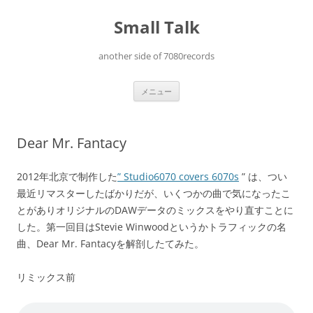
コ
ン
Small Talk
テ
ン
ツ
へ
another side of 7080records
ス
キ
ッ
プ
メニュー
Dear Mr. Fantacy
2012年北京で制作した
” Studio6070 covers 6070s
” は、つい
最近リマスターしたばかりだが、いくつかの曲で気になったこ
とがありオリジナルのDAWデータのミックスをやり直すことに
した。第一回目はStevie Winwoodというかトラフィックの名
曲、Dear Mr. Fantacyを解剖したてみた。
リミックス前