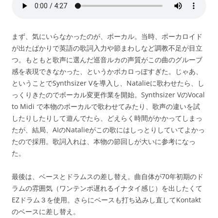
まず、気にいらなかったのが、ボーカル。当時、ボーカロイド
が出たばかりで英語の歌詞入力や節まわしなど調教不足が目立
つ。もともと歌声に選んだ巡音ルカの声質がこの曲のグルーブ
感を表現できなかった、というかボカロっぽすぎた。じゃあ、
ということでSynthsizer Vを導入し、Natalieに歌わせたら、し
っくりきたのでボーカル変更作業を開始。Synthsizer VのVocal
to Midi で本物のボーカルで歌わせてみたり、歌声の違いを試
したりしたりして遊んでたら、どえらく時間がかかってしまっ
たが、結局、AIのNatalieがこの歌にはしっとりしていてよかっ
たので採用。歌詞入れは、本物の節回しが大いに参考になっ
た。
最後は、ベースとドラムスの差し替え。曲自体が70年初期のド
ラムの雰囲気（ワンテンポ遅れるイナタイ感じ）を出したくて
EZドラム３を使用。さらにベースも打ち込みし直してKontakt
のベースに差し替え。