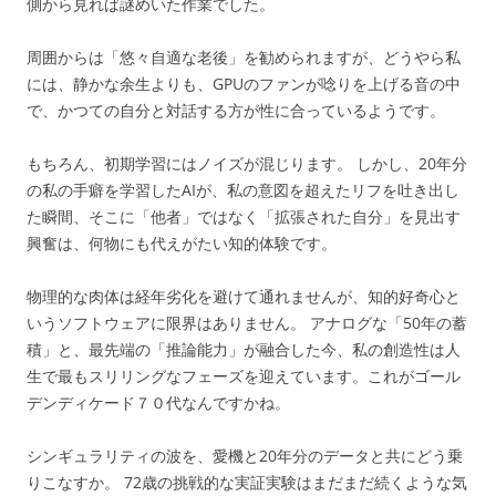
側から見れば謎めいた作業でした。
周囲からは「悠々自適な老後」を勧められますが、どうやら私
には、静かな余生よりも、GPUのファンが唸りを上げる音の中
で、かつての自分と対話する方が性に合っているようです。
もちろん、初期学習にはノイズが混じります。 しかし、20年分
の私の手癖を学習したAIが、私の意図を超えたリフを吐き出し
た瞬間、そこに「他者」ではなく「拡張された自分」を見出す
興奮は、何物にも代えがたい知的体験です。
物理的な肉体は経年劣化を避けて通れませんが、知的好奇心と
いうソフトウェアに限界はありません。 アナログな「50年の蓄
積」と、最先端の「推論能力」が融合した今、私の創造性は人
生で最もスリリングなフェーズを迎えています。これがゴール
デンディケード７０代なんですかね。
シンギュラリティの波を、愛機と20年分のデータと共にどう乗
りこなすか。 72歳の挑戦的な実証実験はまだまだ続くような気