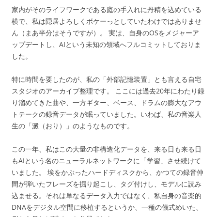
家内がそのライフワークである庭の手入れに丹精を込めている
横で、私は隠居よろしくボケーっとしていたわけではありませ
ん（まあ半分はそうですが）。 実は、自身のOSをメジャーア
ップデートし、AIという未知の領域へフルコミットしておりま
した。
特に時間を要したのが、私の「外部記憶装置」とも言える自宅
スタジオのアーカイブ整理です。 ここには過去20年にわたり録
り溜めてきた曲や、一方ギター、ベース、ドラムの膨大なアウ
トテークの録音データが眠っていました。いわば、私の音楽人
生の「澱（おり）」のようなものです。
この一年、私はこの大量の非構造化データを、来る日も来る日
もAIという名のニューラルネットワークに「学習」させ続けて
いました。 埃をかぶったハードディスクから、かつての録音仲
間が弾いたフレーズを掘り起こし、タグ付けし、モデルに読み
込ませる。それは単なるデータ入力ではなく、私自身の音楽的
DNAをデジタル空間に移植するというか、一種の儀式めいた、