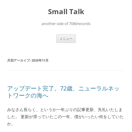
コ
ン
Small Talk
テ
ン
ツ
へ
another side of 7080records
ス
キ
ッ
プ
メニュー
月別アーカイブ:
2025年11月
アップデート完了。72歳、ニューラルネッ
トワークの海へ
みなさん長らく、というか一年ぶりの記事更新、失礼いたしま
した。 更新が滞っていたこの一年、僕がいったい何をしていた
か。